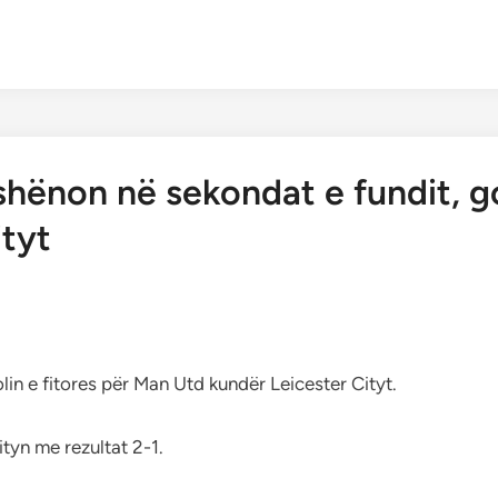
ënon në sekondat e fundit, go
ityt
in e fitores për Man Utd kundër Leicester Cityt.
tyn me rezultat 2-1.