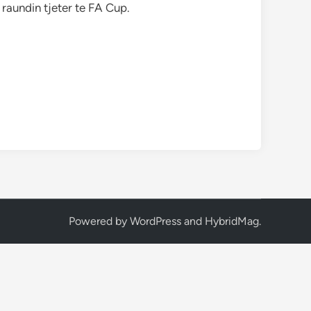
raundin tjeter te FA Cup.
Powered by
WordPress
and
HybridMag
.