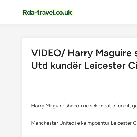
Skip
to
content
VIDEO/ Harry Maguire sh
Utd kundër Leicester C
Harry Maguire shënon në sekondat e fundit, gol
Manchester Unitedi e ka mposhtur Leicester Ci