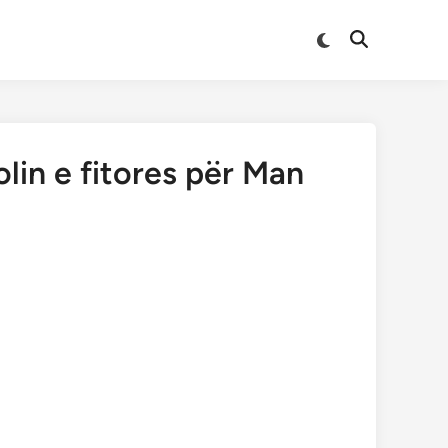
Switch
Open
to
Search
dark
mode
lin e fitores për Man