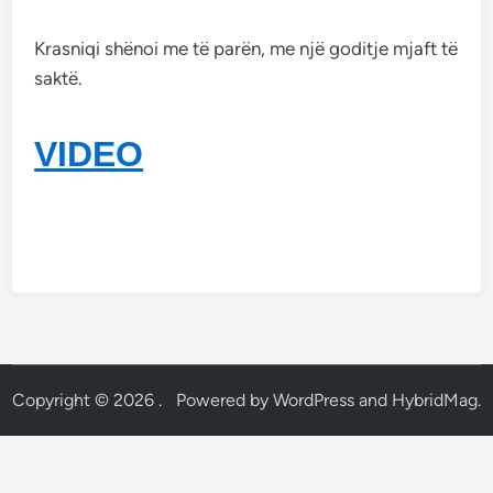
Krasniqi shënoi me të parën, me një goditje mjaft të
saktë.
VIDEO
Copyright © 2026
.
Powered by
WordPress
and
HybridMag
.