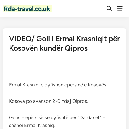
Skip
Mai
to
Open
Men
Search
content
VIDEO/ Goli i Ermal Krasniqit për
Kosovën kundër Qipros
Ermal Krasniqi e dyfishon epërsinë e Kosovës
Kosova po avanson 2-0 ndaj Qipros.
Golin e epërsisë së dyfishtë për “Dardanët” e
shënoi Ermal Krasniq.