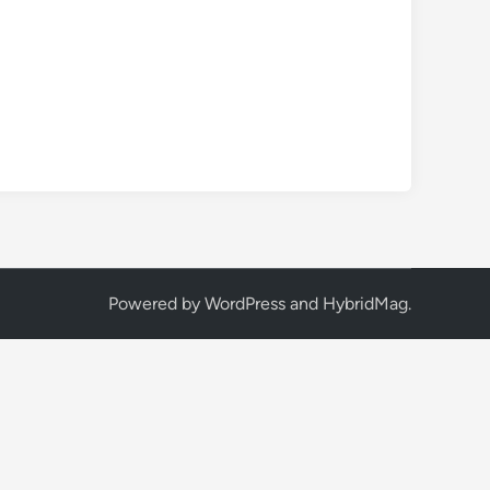
Powered by
WordPress
and
HybridMag
.